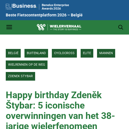
Beste Fietscontentplatform 2026 – België
BELGIË
BUITENLAND
CYCLOCROSS
ELITE
MANNEN
WIELRENNEN OP DE WEG
ZDENEK STYBAR
Happy birthday Zdeněk
Štybar: 5 iconische
overwinningen van het 38-
jarige wielerfenomeen