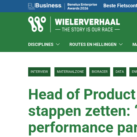
Beste Fietscon
DISCIPLINES
ROUTES EN HELLINGEN
M
INTERVIEW
MATERIAALZONE
BIORACER
DATA
EN
Head of Product 
stappen zetten: 
performance part