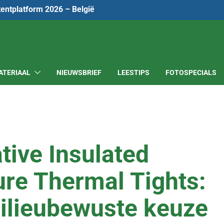
tentplatform 2026 – België
ATERIAAL
NIEUWSBRIEF
LEESTIPS
FOTOSPECIALS
ative Insulated
ure Thermal Tights:
ilieubewuste keuze