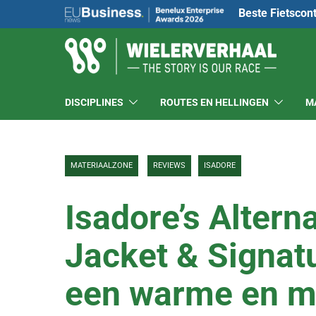
Beste Fietscon
DISCIPLINES
ROUTES EN HELLINGEN
M
MATERIAALZONE
REVIEWS
ISADORE
Isadore’s Altern
Jacket & Signat
een warme en m