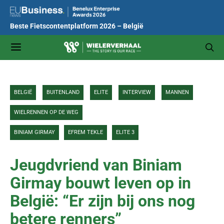
Beste Fietscontentplatform 2026 – België
BELGIË
BUITENLAND
ELITE
INTERVIEW
MANNEN
WIELRENNEN OP DE WEG
BINIAM GIRMAY
EFREM TEKLE
ELITE 3
Jeugdvriend van Biniam
Girmay bouwt leven op in
België: “Er zijn bij ons nog
betere renners”