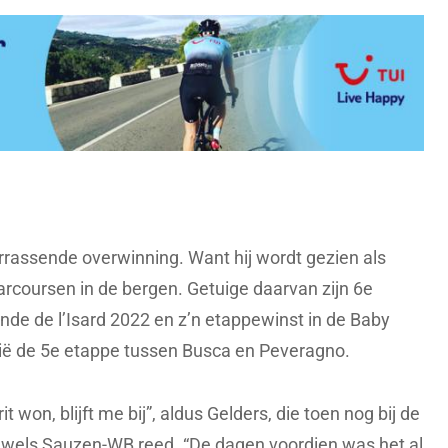
errassende overwinning. Want hij wordt gezien als
arcoursen in de bergen. Getuige daarvan zijn 6e
nde de l’Isard 2022 en z’n etappewinst in de Baby
alië de 5e etappe tussen Busca en Peveragno.
t won, blijft me bij”, aldus Gelders, die toen nog bij de
uwels Sauzen-WB reed. “De dagen voordien was het al