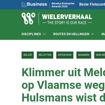
Beste Fietscon
DISCIPLINES
ROUTES EN HELLINGEN
M
BELGIË
BELOFTEN
INTERVIEW
MANNEN
WIELR
Klimmer uit Meld
op Vlaamse weg
Hulsmans wist da