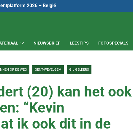
tentplatform 2026 – België
ATERIAAL
NIEUWSBRIEF
LEESTIPS
FOTOSPECIALS
ENNEN OP DE WEG
GENT-WEVELGEM
GIL GELDERS
ert (20) kan het ook
en: “Kevin
t ik ook dit in de