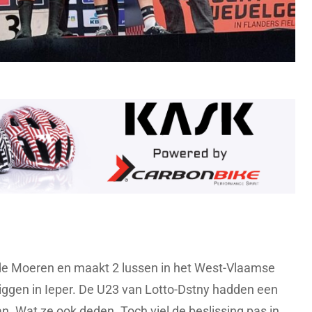
e Moeren en maakt 2 lussen in het West-Vlaamse
iggen in Ieper. De U23 van Lotto-Dstny hadden een
n. Wat ze ook deden. Toch viel de beslissing pas in