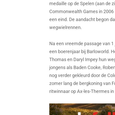
medaille op de Spelen (aan de z
Commonwealth Games in 2006 kw
een eind. De aandacht begon da
wegwielrennen.
Na een vreemde passage van 1 j
een boerenjaar bij Barloworld. 
Thomas en Daryl Impey hun weg 
jongens als Baden Cooke, Rober
nog verder gekleurd door de Co
zomer lang de bergkoning van Fra
ritwinnaar op Ax-les-Thermes in