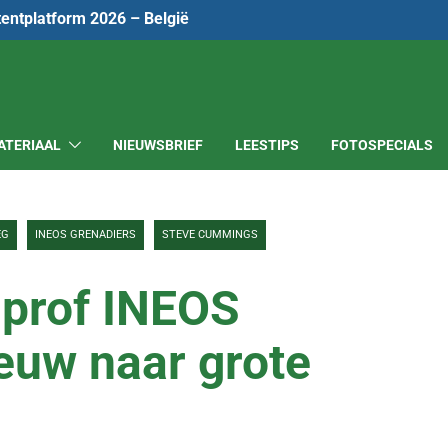
tentplatform 2026 – België
ATERIAAL
NIEUWSBRIEF
LEESTIPS
FOTOSPECIALS
EG
INEOS GRENADIERS
STEVE CUMMINGS
-prof INEOS
euw naar grote