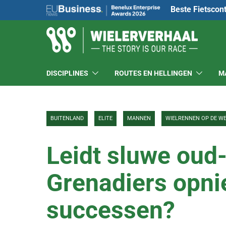
Beste Fietscon
DISCIPLINES
ROUTES EN HELLINGEN
M
BUITENLAND
ELITE
MANNEN
WIELRENNEN OP DE W
Leidt sluwe oud
Grenadiers opni
successen?