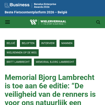
Beste Fietscontentplatform 2026 – België
BELGIË
BELOFTEN
INTERVIEW
MANNEN
WIELRENNEN OP DE WEG
BRITT LAMBRECHT
MEMORIAL BJORG LAMBRECHT
Memorial Bjorg Lambrecht
is toe aan 6e editie: “De
veiligheid van de renners is
voor ons natuurlijk een