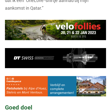
dat ik een ‘OneLove’-shirtje aanhad bij mijn
aankomst in Qatar.”
Goed doel