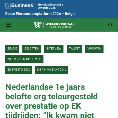
Beste Fietscontentplatform 2026 – België
BELGIË
BELOFTEN
INTERVIEW
TALENT
VROUWEN
WIELRENNEN OP DE WEG
EK TRENTO 2021
SHIRIN VAN ANROOIJ
Nederlandse 1e jaars
belofte erg teleurgesteld
over prestatie op EK
tijdrijden: “Ik kwam niet