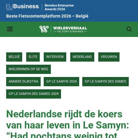
Beste Fietscontentplatform 2026 – België
BELGIË
ELITE
INTERVIEW
NEDERLAND
VROUWEN
WIELRENNEN OP DE WEG
ANNEKE DIJKSTRA
GP LE SAMYN 2024
GP LE SAMYN DES DAMES
GP LE SAMYN DES DAMES 2024
Nederlandse rijdt de koers
van haar leven in Le Samyn:
“Had nochtans weinig tot