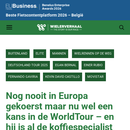
Beste Fietscontentplatform 2026 – België
BUITENLAND
ELITE
MANNEN
WIELRENNEN OP DE WEG
DEUTSCHLAND TOUR 2025
EGAN BERNAL
EINER RUBIO
FERNANDO GAVIRIA
KEVIN DAVID CASTILLO
MOVISTAR
Nog nooit in Europa
gekoerst maar nu wel een
kans in de WorldTour – en
hij is al de koffiespecialist