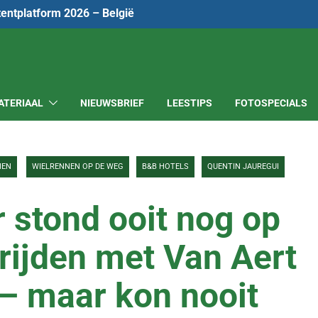
tentplatform 2026 – België
ATERIAAL
NIEUWSBRIEF
LEESTIPS
FOTOSPECIALS
NEN
WIELRENNEN OP DE WEG
B&B HOTELS
QUENTIN JAUREGUI
 stond ooit nog op
ijden met Van Aert
 – maar kon nooit