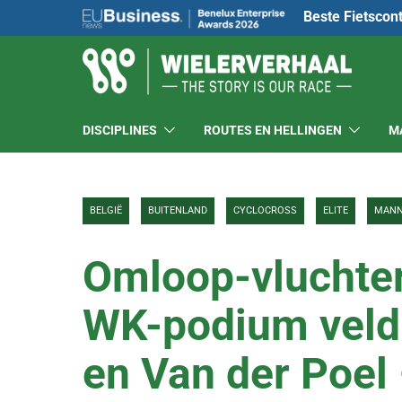
Beste Fietscon
DISCIPLINES
ROUTES EN HELLINGEN
M
BELGIË
BUITENLAND
CYCLOCROSS
ELITE
MAN
Omloop-vluchter
WK-podium veldr
en Van der Poel