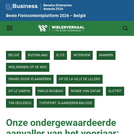
Beste Fietscontentplatform 2026 – België
BELGIË
BUITENLAND
ELITE
INTERVIEW
MANNEN
WIELRENNEN OP DE WEG
DWARS DOOR VLAANDEREN
GP DE LA VILLE DE LILLERS
GP LE SAMYN
PARIJS-ROUBAIX
RONDE VAN QATAR
SLOTRIT
TIM DECLERCQ
TOPSPORT VLAANDEREN-BALOISE
Onze ondergewaardeerde
aanvaller van het voorjaar: