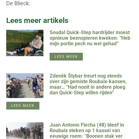
De Blieck.
Lees meer artikels
Soudal Quick-Step hardrijder moest
opnieuw beenspieren kweken: “Heb
mijn portie pech nu wel gehad”
LEES MEER
Zdeněk Štybar treurt nog steeds
over zijn gemiste Roubaix-kansen,
maar… “Had nooit in andere ploeg
dan Quick-Step willen rijden”
LEES MEER
Juan Antonio Flecha (48) bleef in
Roubaix steken op 1 kassei van
eeuwige roem: “Boonen stak ver