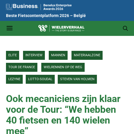
Beste Fietscontentplatform 2026 – België
ELITE
INTERVIEW
MANNEN
MATERIAALZONE
TOUR DE FRANCE
WIELRENNEN OP DE WEG
LEZYNE
LOTTO-SOUDAL
STEVEN VAN HOLMEN
Ook mecaniciens zijn klaar
voor de Tour: “We hebben
40 fietsen en 140 wielen
mee”