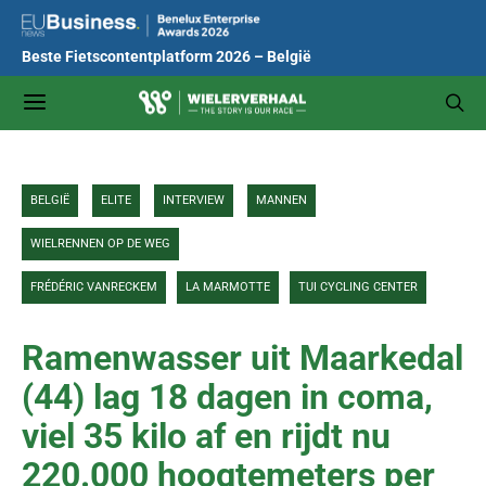
Beste Fietscontentplatform 2026 – België
BELGIË
ELITE
INTERVIEW
MANNEN
WIELRENNEN OP DE WEG
FRÉDÉRIC VANRECKEM
LA MARMOTTE
TUI CYCLING CENTER
Ramenwasser uit Maarkedal
(44) lag 18 dagen in coma,
viel 35 kilo af en rijdt nu
220.000 hoogtemeters per