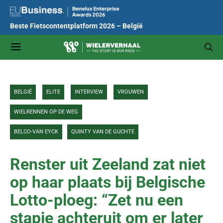
Beste Fietscontentplatform 2026 – België
BELGIË
ELITE
INTERVIEW
VROUWEN
WIELRENNEN OP DE WEG
BELCO-VAN EYCK
QUINTY VAN DE GUCHTE
Renster uit Zeeland zat niet
op haar plaats bij Belgische
Lotto-ploeg: “Zet nu een
stapje achteruit om er later