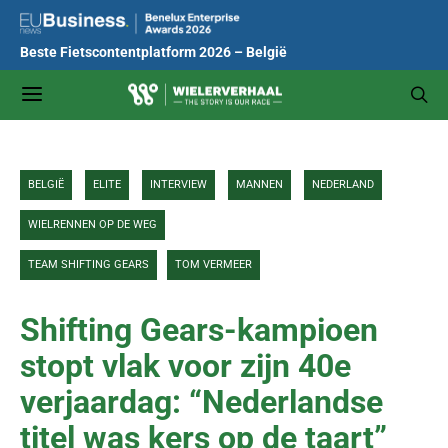
Beste Fietscontentplatform 2026 – België
BELGIË
ELITE
INTERVIEW
MANNEN
NEDERLAND
WIELRENNEN OP DE WEG
TEAM SHIFTING GEARS
TOM VERMEER
Shifting Gears-kampioen
stopt vlak voor zijn 40e
verjaardag: “Nederlandse
titel was kers op de taart”