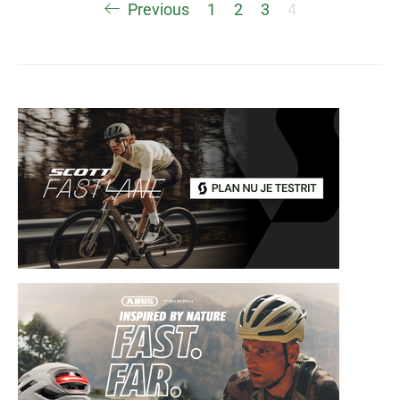
Berichten
Previous
1
2
3
4
paginering