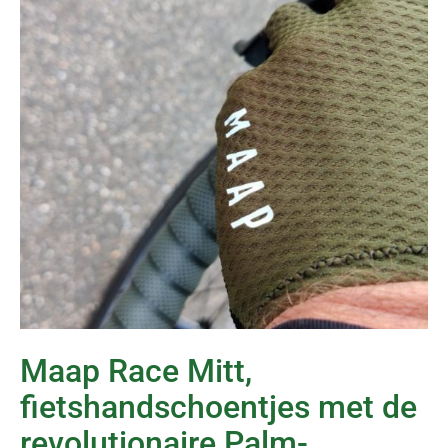
Maap Race Mitt,
fietshandschoentjes met de
revolutionaire Palm-