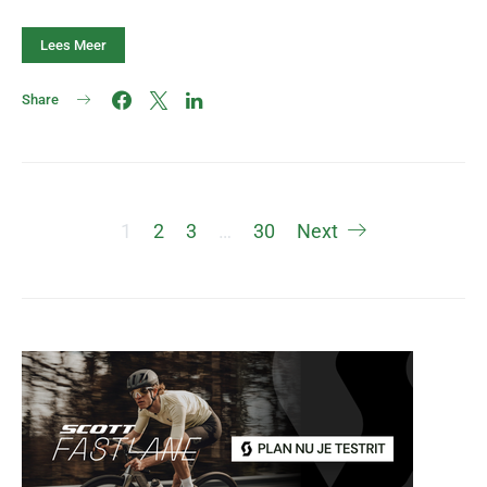
Lees Meer
Share
Berichten
1
2
3
…
30
Next
paginering