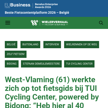
Beste Fietscontentplatform 2026 – België
BELGIË
BUITENLAND
INTERVIEW
WIELRENNEN OP DE WEG
ZELF FIETSEN!
BIDONG
STEFAAN DEMEULEMEESTERE
TUI CYCLING CENTER
West-Vlaming (61) werkte
zich op tot fietsgids bij TUI
Cycling Center, powered by
Bidong: “Heb hier al 40