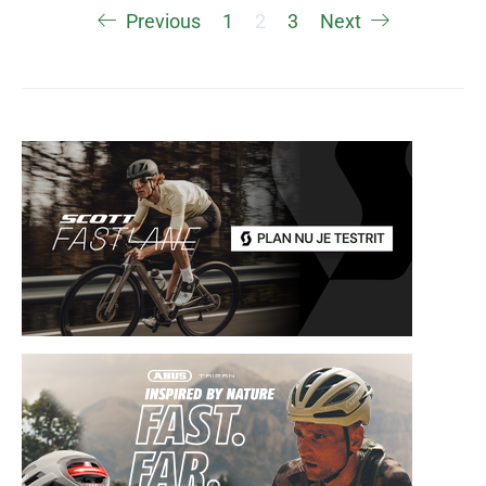
Berichten
Previous
1
2
3
Next
paginering