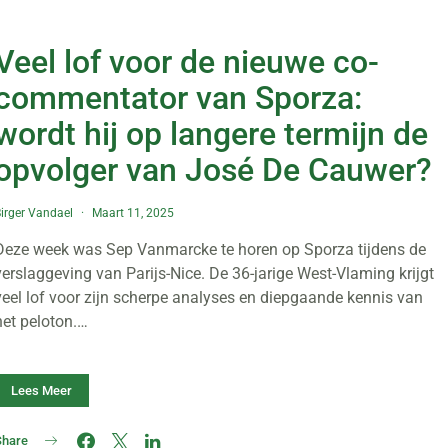
Veel lof voor de nieuwe co-
commentator van Sporza:
wordt hij op langere termijn de
opvolger van José De Cauwer?
irger Vandael
Maart 11, 2025
Deze week was Sep Vanmarcke te horen op Sporza tijdens de
verslaggeving van Parijs-Nice. De 36-jarige West-Vlaming krijgt
veel lof voor zijn scherpe analyses en diepgaande kennis van
het peloton.…
Lees Meer
Share