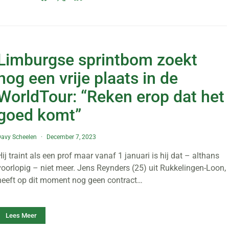
Limburgse sprintbom zoekt
nog een vrije plaats in de
WorldTour: “Reken erop dat het
goed komt”
avy Scheelen
December 7, 2023
Hij traint als een prof maar vanaf 1 januari is hij dat – althans
voorlopig – niet meer. Jens Reynders (25) uit Rukkelingen-Loon,
heeft op dit moment nog geen contract…
Lees Meer