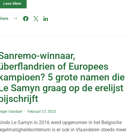
Lees Meer
Share
Sanremo-winnaar,
überflandrien of Europees
kampioen? 5 grote namen die
Le Samyn graag op de erelijst
bijschrijft
irger Vandael
Februari 27, 2023
Sinds Le Samyn in 2016 werd opgenomen in het Belgische
regelmatigheidscriterium is er ook in Vlaanderen steeds meer