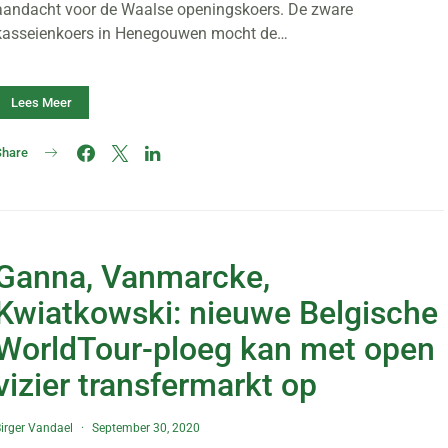
aandacht voor de Waalse openingskoers. De zware
kasseienkoers in Henegouwen mocht de…
Lees Meer
Share
Ganna, Vanmarcke,
Kwiatkowski: nieuwe Belgische
WorldTour-ploeg kan met open
vizier transfermarkt op
irger Vandael
September 30, 2020