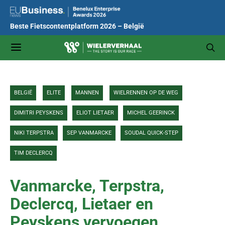
Beste Fietscontentplatform 2026 – België
BELGIË
ELITE
MANNEN
WIELRENNEN OP DE WEG
DIMITRI PEYSKENS
ELIOT LIETAER
MICHEL GEERINCK
NIKI TERPSTRA
SEP VANMARCKE
SOUDAL QUICK-STEP
TIM DECLERCQ
Vanmarcke, Terpstra,
Declercq, Lietaer en
Peyskens vervoegen