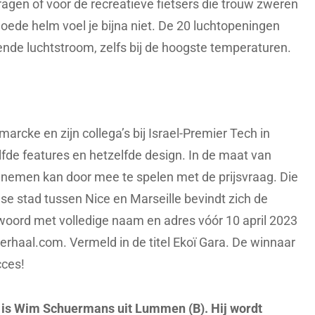
agen of voor de recreatieve fietsers die trouw zweren
oede helm voel je bijna niet. De 20 luchtopeningen
sende luchtstroom, zelfs bij de hoogste temperaturen.
arcke en zijn collega’s bij Israel-Premier Tech in
de features en hetzelfde design. In de maat van
lnemen kan door mee te spelen met de prijsvraag. Die
anse stad tussen Nice en Marseille bevindt zich de
twoord met volledige naam en adres vóór 10 april 2023
verhaal.com
. Vermeld in de titel Ekoï Gara. De winnaar
cces!
is Wim Schuermans uit Lummen (B). Hij wordt