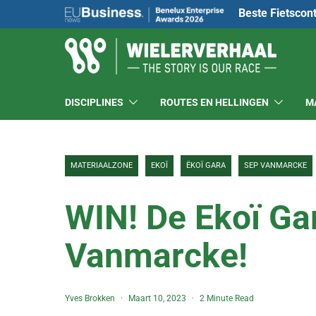
Beste Fietscon
DISCIPLINES
ROUTES EN HELLINGEN
M
MATERIAALZONE
EKOÏ
ËKOÏ GARA
SEP VANMARCKE
WIN! De Ekoï Ga
Vanmarcke!
Yves Brokken
Maart 10, 2023
2 Minute Read