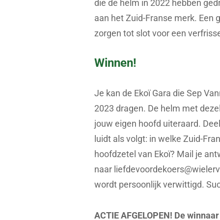
die de helm in 2022 hebben gedr
aan het Zuid-Franse merk. Een g
zorgen tot slot voor een verfris
Winnen!
Je kan de Ekoï Gara die Sep Vanm
2023 dragen. De helm met dezelf
jouw eigen hoofd uiteraard. Dee
luidt als volgt: in welke Zuid-Fr
hoofdzetel van Ekoï? Mail je an
naar
liefdevoordekoers@wieler
wordt persoonlijk verwittigd. Su
ACTIE AFGELOPEN! De winnaar 