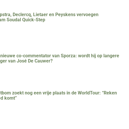
stra, Declercq, Lietaer en Peyskens vervoegen
am Soudal Quick-Step
e nieuwe co-commentator van Sporza: wordt hij op langere
lger van José De Cauwer?
tbom zoekt nog een vrije plaats in de WorldTour: “Reken
ed komt”