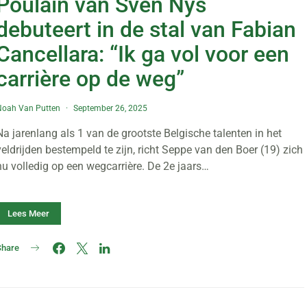
Poulain van Sven Nys
debuteert in de stal van Fabian
Cancellara: “Ik ga vol voor een
carrière op de weg”
Noah Van Putten
September 26, 2025
Na jarenlang als 1 van de grootste Belgische talenten in het
veldrijden bestempeld te zijn, richt Seppe van den Boer (19) zich
nu volledig op een wegcarrière. De 2e jaars…
Lees Meer
Share