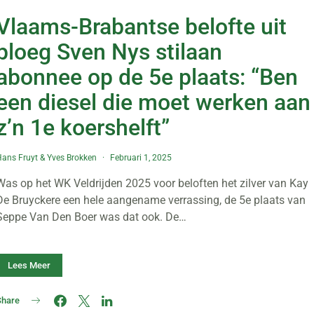
Vlaams-Brabantse belofte uit
ploeg Sven Nys stilaan
abonnee op de 5e plaats: “Ben
een diesel die moet werken aan
z’n 1e koershelft”
ans Fruyt
&
Yves Brokken
Februari 1, 2025
Was op het WK Veldrijden 2025 voor beloften het zilver van Kay
De Bruyckere een hele aangename verrassing, de 5e plaats van
Seppe Van Den Boer was dat ook. De…
Lees Meer
Share