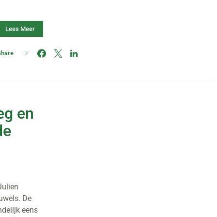
Lees Meer
Share
eg en
de
Julien
uwels. De
delijk eens