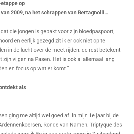
o-etappe op
 van 2009, na het schrappen van Bertagnolli…
 dat die jongen is gepakt voor zijn bloedpaspoort,
oord en eerlijk gezegd zit ik er ook niet op te
n in de lucht over de meet rijden, de rest betekent
 zijn vijgen na Pasen. Het is ook al allemaal lang
eden en focus op wat er komt.”
ontdekt als
n ging me altijd wel goed af. In mijn 1e jaar bij de
de Ardennenkoersen, Ronde van Namen, Triptyque des
 volgde werd ik 5e in een grote koers in Zwitserland.