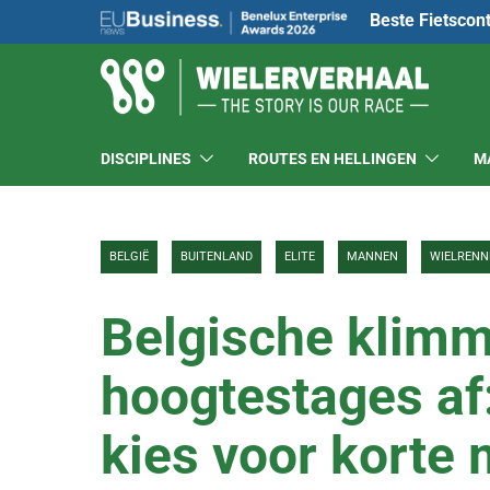
Beste Fietscon
DISCIPLINES
ROUTES EN HELLINGEN
M
BELGIË
BUITENLAND
ELITE
MANNEN
WIELRENN
Belgische klimm
hoogtestages af:
kies voor korte 