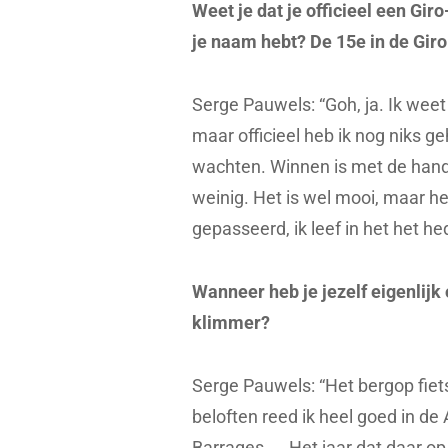
Weet je dat je officieel een Gir
je naam hebt? De 15e in de Giro
Serge Pauwels: “Goh, ja. Ik weet
maar officieel heb ik nog niks geh
wachten. Winnen is met de hande
weinig. Het is wel mooi, maar het
gepasseerd, ik leef in het het h
Wanneer heb je jezelf eigenlijk 
klimmer?
Serge Pauwels: “Het bergop fietse
beloften reed ik heel goed in 
Barrages,…. Het jaar dat daar op