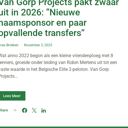
Van Gorp Projects pakt zwaar
uit in 2026: “Nieuwe
naamsponsor en paar
opvallende transfers”
ves Brokken
November 3, 2025
Wat anno 2022 begon als een kleine vriendenploeg met 8
renners, groeide onder leiding van Robin Mertens uit tot een
vaste waarde in het Belgische Elite 2-peloton. Van Gorp
Projects…
Lees Meer
Share