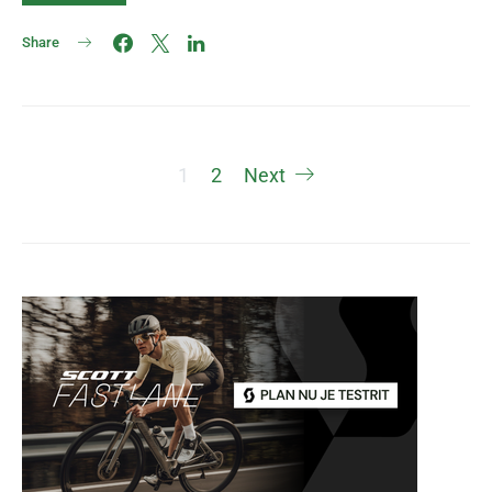
Share
Berichten
1
2
Next
paginering