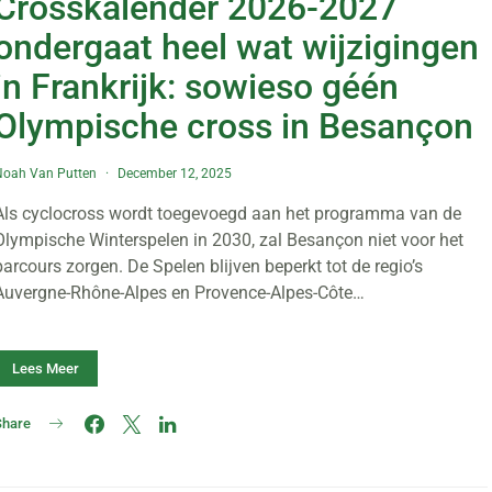
Crosskalender 2026-2027
ondergaat heel wat wijzigingen
in Frankrijk: sowieso géén
Olympische cross in Besançon
Noah Van Putten
December 12, 2025
Als cyclocross wordt toegevoegd aan het programma van de
Olympische Winterspelen in 2030, zal Besançon niet voor het
parcours zorgen. De Spelen blijven beperkt tot de regio’s
Auvergne-Rhône-Alpes en Provence-Alpes-Côte…
Lees Meer
Share