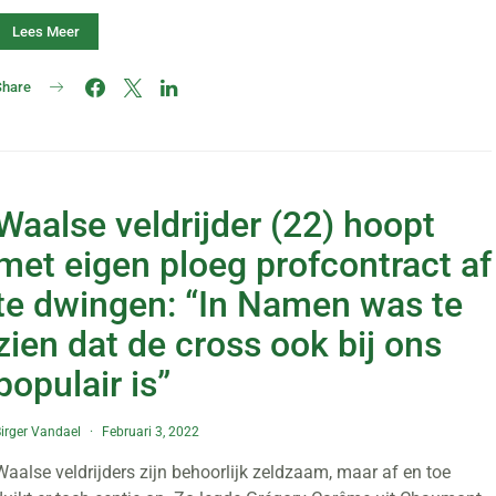
Lees Meer
Share
Waalse veldrijder (22) hoopt
met eigen ploeg profcontract af
te dwingen: “In Namen was te
zien dat de cross ook bij ons
populair is”
irger Vandael
Februari 3, 2022
Waalse veldrijders zijn behoorlijk zeldzaam, maar af en toe