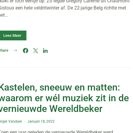
duikt er toch eentje op. Zo legde Grégory Carême uit Chaumont-
Gistoux een hele veldritwinter af. De 22-jarige Belg richtte met
het…
Lees Meer
Share
Kastelen, sneeuw en matten:
waarom er wél muziek zit in de
vernieuwde Wereldbeker
irger Vandael
Januari 18, 2022
Toen een jaar geleden de vernieuwde Wereldbeker werd