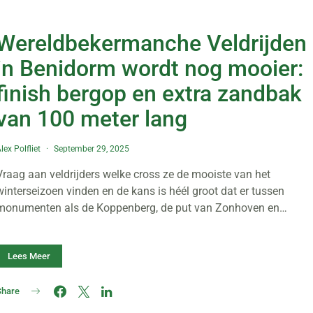
Wereldbekermanche Veldrijden
in Benidorm wordt nog mooier:
finish bergop en extra zandbak
van 100 meter lang
lex Polfliet
September 29, 2025
Vraag aan veldrijders welke cross ze de mooiste van het
winterseizoen vinden en de kans is héél groot dat er tussen
monumenten als de Koppenberg, de put van Zonhoven en…
Lees Meer
Share