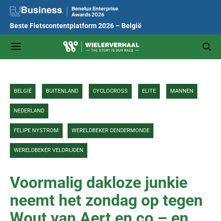
Beste Fietscontentplatform 2026 – België
BELGIË
BUITENLAND
CYCLOCROSS
ELITE
MANNEN
NEDERLAND
FELIPE NYSTROM
WERELDBEKER DENDERMONDE
WERELDBEKER VELDRIJDEN
Voormalig dakloze junkie
neemt het zondag op tegen
Wout van Aert en co – en