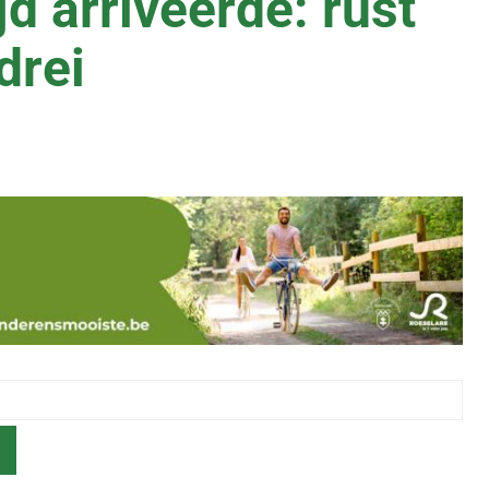
jd arriveerde: rust
drei