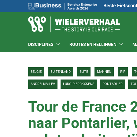
Beste Fietscon
DISCIPLINES
ROUTES EN HELLINGEN
M
BELGIË
BUITENLAND
ELITE
MANNEN
RIP
T
ANDREI KIVILEV
LUDO DIERCKXSENS
PONTARLIER
TOU
Tour de France 
naar Pontarlier, 