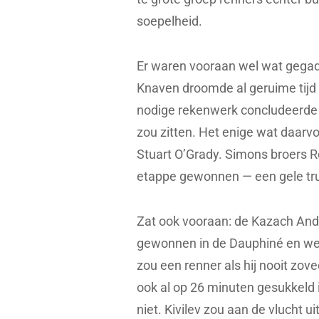
soepelheid.
Er waren vooraan wel wat gegad
Knaven droomde al geruime tijd v
nodige rekenwerk concludeerde d
zou zitten. Het enige wat daarvo
Stuart O’Grady. Simons broers R
etappe gewonnen — een gele tru
Zat ook vooraan: de Kazach Andr
gewonnen in de Dauphiné en wer
zou een renner als hij nooit zove
ook al op 26 minuten gesukkeld 
niet. Kivilev zou aan de vlucht u