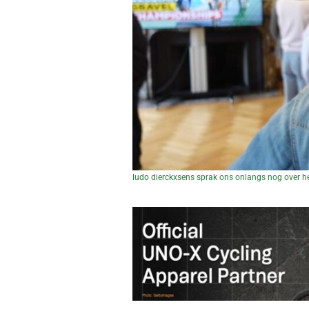
ludo dierckxsens sprak ons onlangs nog over h