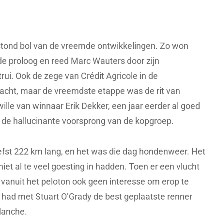
 stond bol van de vreemde ontwikkelingen. Zo won
e proloog en reed Marc Wauters door zijn
ui. Ook de zege van Crédit Agricole in de
wacht, maar de vreemdste etappe was de rit van
ille van winnaar Erik Dekker, een jaar eerder al goed
n de hallucinante voorsprong van de kopgroep.
fst 222 km lang, en het was die dag hondenweer. Het
niet al te veel goesting in hadden. Toen er een vlucht
 vanuit het peloton ook geen interesse om erop te
t had met Stuart O’Grady de best geplaatste renner
lanche.