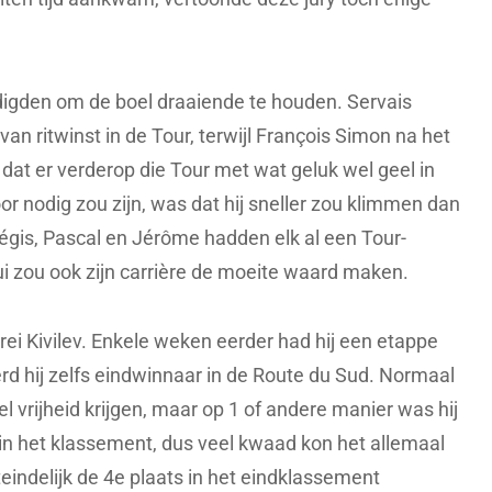
igden om de boel draaiende te houden. Servais
an ritwinst in de Tour, terwijl François Simon na het
at er verderop die Tour met wat geluk wel geel in
or nodig zou zijn, was dat hij sneller zou klimmen dan
égis, Pascal en Jérôme hadden elk al een Tour-
i zou ook zijn carrière de moeite waard maken.
ei Kivilev. Enkele weken eerder had hij een etappe
d hij zelfs eindwinnaar in de Route du Sud. Normaal
el vrijheid krijgen, maar op 1 of andere manier was hij
in het klassement, dus veel kwaad kon het allemaal
iteindelijk de 4e plaats in het eindklassement