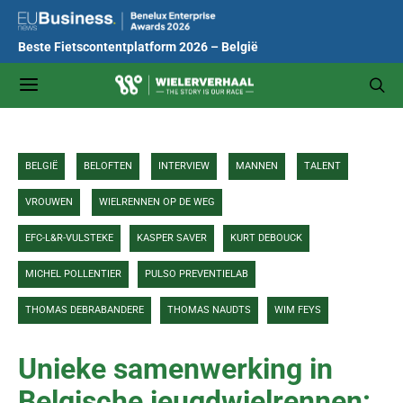
Beste Fietscontentplatform 2026 – België
BELGIË
BELOFTEN
INTERVIEW
MANNEN
TALENT
VROUWEN
WIELRENNEN OP DE WEG
EFC-L&R-VULSTEKE
KASPER SAVER
KURT DEBOUCK
MICHEL POLLENTIER
PULSO PREVENTIELAB
THOMAS DEBRABANDERE
THOMAS NAUDTS
WIM FEYS
Unieke samenwerking in
Belgische jeugdwielrennen: