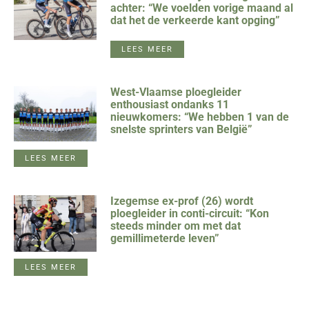
achter: “We voelden vorige maand al
dat het de verkeerde kant opging”
LEES MEER
West-Vlaamse ploegleider
enthousiast ondanks 11
nieuwkomers: “We hebben 1 van de
snelste sprinters van België”
LEES MEER
Izegemse ex-prof (26) wordt
ploegleider in conti-circuit: “Kon
steeds minder om met dat
gemillimeterde leven”
LEES MEER