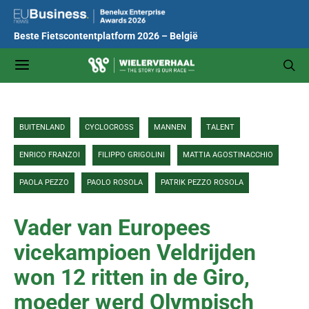
Beste Fietscontentplatform 2026 – België
BUITENLAND
CYCLOCROSS
MANNEN
TALENT
ENRICO FRANZOI
FILIPPO GRIGOLINI
MATTIA AGOSTINACCHIO
PAOLA PEZZO
PAOLO ROSOLA
PATRIK PEZZO ROSOLA
Vader van Europees
vicekampioen Veldrijden
won 12 ritten in de Giro,
moeder werd Olympisch