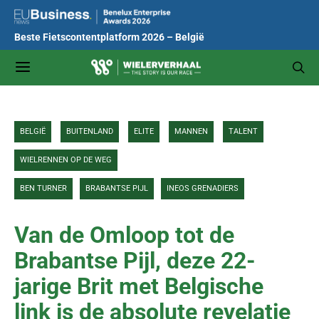
Beste Fietscontentplatform 2026 – België
BELGIË
BUITENLAND
ELITE
MANNEN
TALENT
WIELRENNEN OP DE WEG
BEN TURNER
BRABANTSE PIJL
INEOS GRENADIERS
Van de Omloop tot de
Brabantse Pijl, deze 22-
jarige Brit met Belgische
link is de absolute revelatie