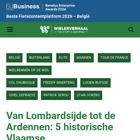
Beste Fietscontentplatform 2026 – België
BELGIË
BUITENLAND
ELITE
MANNEN
TOUR DE FRANCE
WIELRENNEN OP DE WEG
COL D'AUBISQUE
FREDDY MAERTENS
LUCIEN BUYSSE
ODIEL DEFRAEYE
PATRICK SERCU
STAN OCKERS
Van Lombardsijde tot de
Ardennen: 5 historische
Vlaamse