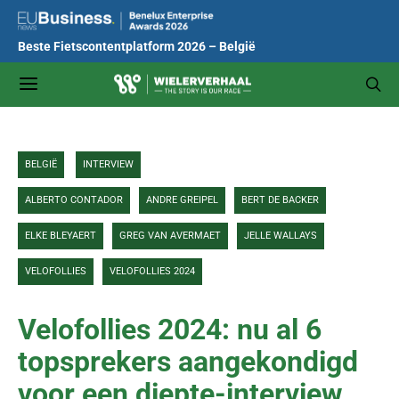
Beste Fietscontentplatform 2026 – België
BELGIË
INTERVIEW
ALBERTO CONTADOR
ANDRE GREIPEL
BERT DE BACKER
ELKE BLEYAERT
GREG VAN AVERMAET
JELLE WALLAYS
VELOFOLLIES
VELOFOLLIES 2024
Velofollies 2024: nu al 6
topsprekers aangekondigd
voor een diepte-interview