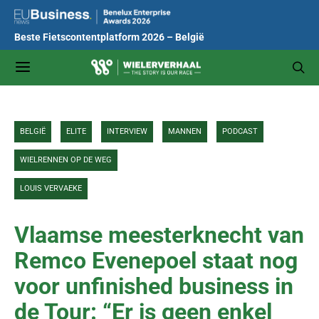
Beste Fietscontentplatform 2026 – België
BELGIË
ELITE
INTERVIEW
MANNEN
PODCAST
WIELRENNEN OP DE WEG
LOUIS VERVAEKE
Vlaamse meesterknecht van
Remco Evenepoel staat nog
voor unfinished business in
de Tour: “Er is geen enkel