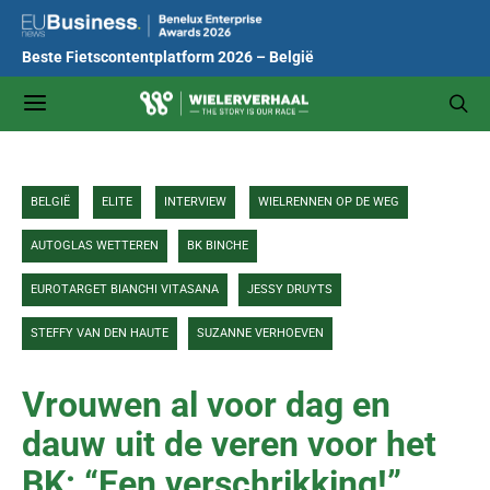
Beste Fietscontentplatform 2026 – België
BELGIË
ELITE
INTERVIEW
WIELRENNEN OP DE WEG
AUTOGLAS WETTEREN
BK BINCHE
EUROTARGET BIANCHI VITASANA
JESSY DRUYTS
STEFFY VAN DEN HAUTE
SUZANNE VERHOEVEN
Vrouwen al voor dag en
dauw uit de veren voor het
BK: “Een verschrikking!”