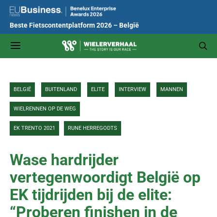
Beste Fietscontentplatform 2026 – België
BELGIË
BUITENLAND
ELITE
INTERVIEW
MANNEN
WIELRENNEN OP DE WEG
EK TRENTO 2021
RUNE HERREGODTS
Wase hardrijder
vertegenwoordigt België op
EK tijdrijden bij de elite:
“Proberen finishen in de