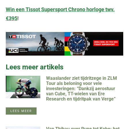
Win een Tissot Supersport Chrono horloge twv.
€395
!
Lees meer artikels
Waaslander ziet tijdritzege in ZLM
Tour als beloning voor vele
investeringen: “Dankzij aerostuur
van Cube, TT-wielen van Ere
Research en tijdritpak van Verge”
LEES MEER
Van Thibau over Rune tot Kobe: het