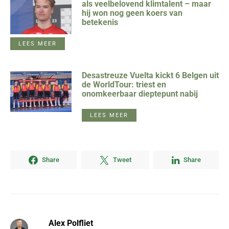
als veelbelovend klimtalent – maar
hij won nog geen koers van
betekenis
LEES MEER
Desastreuze Vuelta kickt 6 Belgen uit
de WorldTour: triest en
onomkeerbaar dieptepunt nabij
LEES MEER
Share
Tweet
Share
Alex Polfliet