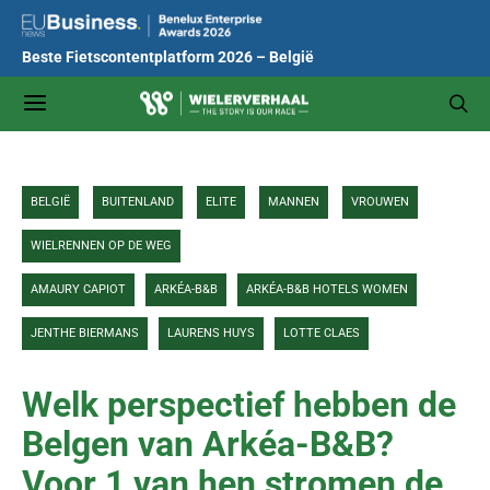
Beste Fietscontentplatform 2026 – België
BELGIË
BUITENLAND
ELITE
MANNEN
VROUWEN
WIELRENNEN OP DE WEG
AMAURY CAPIOT
ARKÉA-B&B
ARKÉA-B&B HOTELS WOMEN
JENTHE BIERMANS
LAURENS HUYS
LOTTE CLAES
Welk perspectief hebben de
Belgen van Arkéa-B&B?
Voor 1 van hen stromen de