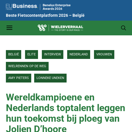
Beste Fietscontentplatform 2026 – België
BELGIË
ELITE
INTERVIEW
NEDERLAND
VROUWEN
WIELRENNEN OP DE WEG
AMY PIETERS
LONNEKE UNEKEN
Wereldkampioene en
Nederlands toptalent leggen
hun toekomst bij ploeg van
Jolien D’hoore