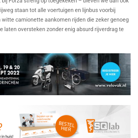
 bij Forza streng op toegekeken – bleven we dan ook
ijweg staan tot alle voertuigen en lijnbus voorbij
n witte camionette aankomen rijden die zeker genoeg
te laten oversteken zonder enig absurd rijverdrag te