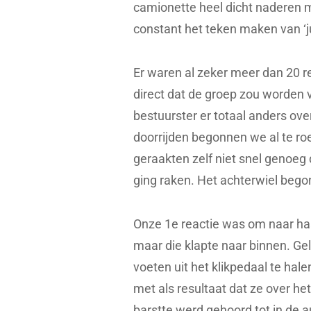
camionette heel dicht naderen 
constant het teken maken van ‘jul
Er waren al zeker meer dan 20 
direct dat de groep zou worden
bestuurster er totaal anders over
doorrijden begonnen we al te roe
geraakten zelf niet snel genoeg
ging raken. Het achterwiel begon
Onze 1e reactie was om naar haa
maar die klapte naar binnen. Ge
voeten uit het klikpedaal te hal
met als resultaat dat ze over he
barstte werd gehoord tot in de 