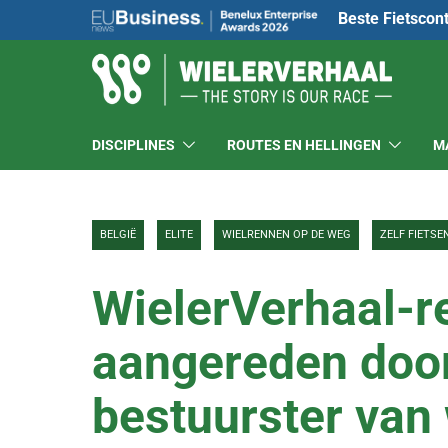
Beste Fietscon
DISCIPLINES
ROUTES EN HELLINGEN
M
BELGIË
ELITE
WIELRENNEN OP DE WEG
ZELF FIETSE
WielerVerhaal-r
aangereden door
bestuurster van