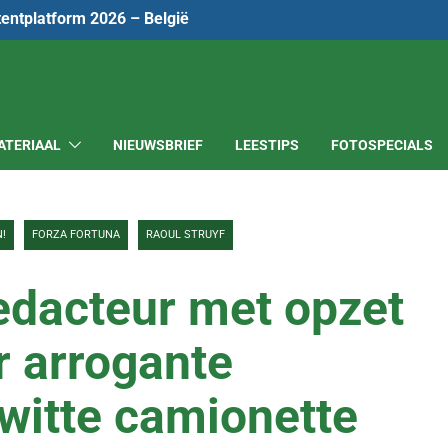
tentplatform 2026 – België
ATERIAAL
NIEUWSBRIEF
LEESTIPS
FOTOSPECIALS
N!
FORZA FORTUNA
RAOUL STRUYF
edacteur met opzet
 arrogante
 witte camionette