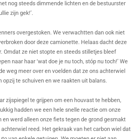
met nog steeds dimmende lichten en de bestuurster
lie zijn gek!’.
renners overgestoken. We verwachtten dan ook niet
 verbroken door deze camionette. Helaas dacht deze
. Omdat ze niet stopte en steeds stilletjes bleef
pen naar haar ‘wat doe je nu toch, stóp nu toch!’ We
 de weg meer over en voelden dat ze ons achterwiel
 opzij te schuiven en we raakten uit balans.
r zijspiegel te grijpen om een houvast te hebben,
lukkig hadden we een hele snelle reactie om onze
en en werd alleen onze fiets tegen de grond gesmakt
t achterwiel reed. Het gekraak van het carbon wiel dat
auto van enkele getuigen. We moeten er niet aan