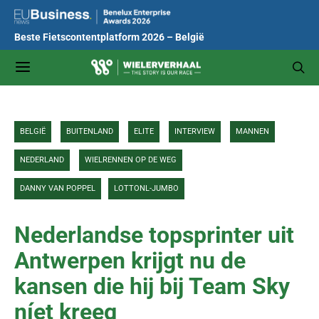
Beste Fietscontentplatform 2026 – België
BELGIË
BUITENLAND
ELITE
INTERVIEW
MANNEN
NEDERLAND
WIELRENNEN OP DE WEG
DANNY VAN POPPEL
LOTTONL-JUMBO
Nederlandse topsprinter uit
Antwerpen krijgt nu de
kansen die hij bij Team Sky
níet kreeg