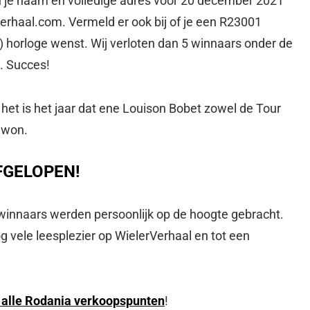
n je naam en volledige adres vóór 20 december 2021
verhaal.com
. Vermeld er ook bij of je een R23001
) horloge wenst. Wij verloten dan 5 winnaars onder de
. Succes!
: het is het jaar dat ene Louison Bobet zowel de Tour
 won.
FGELOPEN!
 winnaars werden persoonlijk op de hoogte gebracht.
g vele leesplezier op WielerVerhaal en tot een
r alle Rodania verkoopspunten
!