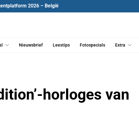
tentplatform 2026 – België
al
Nieuwsbrief
Leestips
Fotospecials
Extra
dition’-horloges van