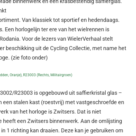
Made binnenwerk en een krasbestendig saffierglas.
nkt
ortiment. Van klassiek tot sportief en hedendaags.
. Een horlogelijn ter ere van het wielrennen is
 Rodania. Voor de lezers van WielerVerhaal stelt
r beschikking uit de Cycling Collectie, met name het
ge. (zie foto onder)
den, Oranje), R23003 (rechts, Militairgroen)
002/R23003 is opgebouwd uit saffierkristal glas –
n een stalen kast (roestvrij) met vastgeschroefde en
k van het horloge is Zwitsers. Dat is niet
ge heeft een Zwitsers binnenwerk. Aan de omlijsting
e in 1 richting kan draaien. Deze kan je gebruiken om