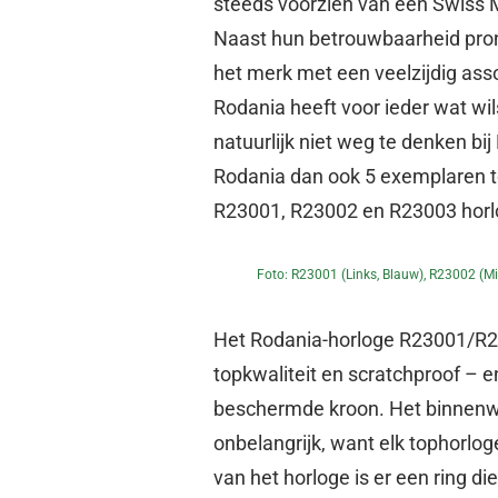
steeds voorzien van een Swiss 
Naast hun betrouwbaarheid pro
het merk met een veelzijdig ass
Rodania heeft voor ieder wat wils
natuurlijk niet weg te denken bij
Rodania dan ook 5 exemplaren te
R23001, R23002 en R23003 horlo
Foto: R23001 (links, Blauw), R23002 (mid
Het Rodania-horloge R23001/R23
topkwaliteit en scratchproof – e
beschermde kroon. Het binnenwer
onbelangrijk, want elk tophorlo
van het horloge is er een ring di