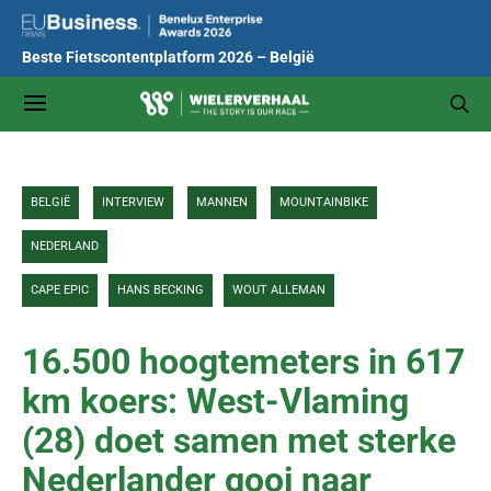
Beste Fietscontentplatform 2026 – België
BELGIË
INTERVIEW
MANNEN
MOUNTAINBIKE
NEDERLAND
CAPE EPIC
HANS BECKING
WOUT ALLEMAN
16.500 hoogtemeters in 617
km koers: West-Vlaming
(28) doet samen met sterke
Nederlander gooi naar