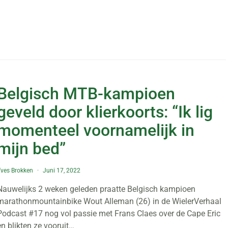
Belgisch MTB-kampioen
geveld door klierkoorts: “Ik lig
momenteel voornamelijk in
mijn bed”
ves Brokken
Juni 17, 2022
Nauwelijks 2 weken geleden praatte Belgisch kampioen
marathonmountainbike Wout Alleman (26) in de WielerVerhaal
Podcast #17 nog vol passie met Frans Claes over de Cape Eric
en blikten ze vooruit…