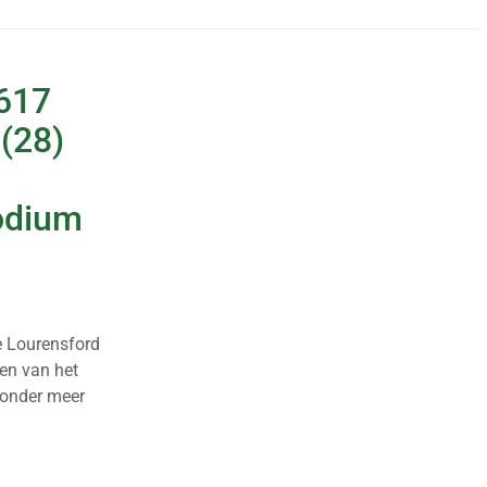
 617
(28)
odium
e Lourensford
en van het
zonder meer