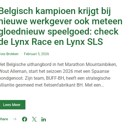
Belgisch kampioen krijgt bij
nieuwe werkgever ook meteen
gloednieuw speelgoed: check
de Lynx Race en Lynx SLS
ves Brokken
Februari 5, 2026
Het Belgische uithangbord in het Marathon Mountainbiken,
Wout Alleman, start het seizoen 2026 met een Spaanse
bondgenoot. Zijn team, BUFF-BH, heeft een strategische
alliantie gesmeed met fietsenfabrikant BH. Met een…
Lees Meer
Share