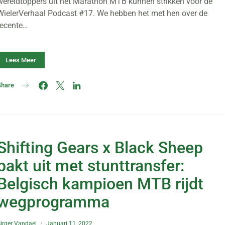
wereldtoppers uit het Marathon MTB kunnen strikken voor de
WielerVerhaal Podcast #17. We hebben het met hen over de
recente…
Lees Meer
Share
Shifting Gears x Black Sheep
pakt uit met stunttransfer:
Belgisch kampioen MTB rijdt
wegprogramma
irger Vandael
Januari 11, 2022