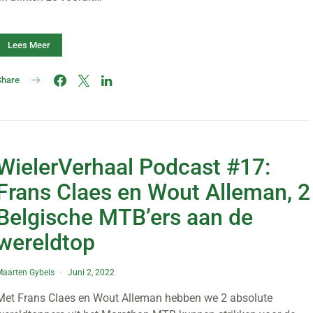
Lees Meer
Share
WielerVerhaal Podcast #17:
Frans Claes en Wout Alleman, 2
Belgische MTB’ers aan de
wereldtop
aarten Gybels
Juni 2, 2022
Met Frans Claes en Wout Alleman hebben we 2 absolute