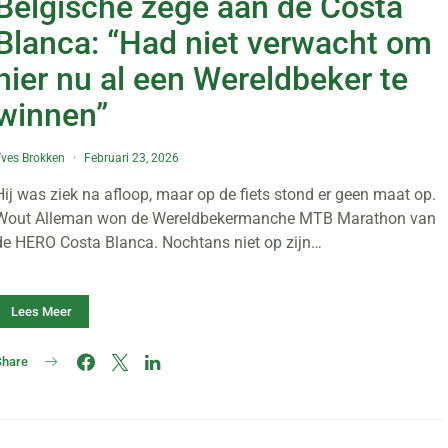
Belgische zege aan de Costa
Blanca: “Had niet verwacht om
hier nu al een Wereldbeker te
winnen”
ves Brokken
Februari 23, 2026
Hij was ziek na afloop, maar op de fiets stond er geen maat op.
Wout Alleman won de Wereldbekermanche MTB Marathon van
de HERO Costa Blanca. Nochtans niet op zijn…
Lees Meer
Share