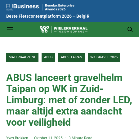
Beste Fietscontentplatform 2026 – België
MATERIAALZONE
ABUS
ABUS TAIPAN
WK GRAVEL 2025
ABUS lanceert gravelhelm
Taipan op WK in Zuid-
Limburg: met of zonder LED,
maar altijd extra aandacht
voor veiligheid
Yves Brokken
Oktober 11, 2025
3 Minute Read