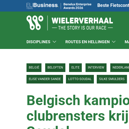
Beste Fietscon
DISCIPLINES
ROUTES EN HELLINGEN
M
BELGIË
BELOFTEN
ELITE
INTERVIEW
NEDERLAN
ELISE VANDER SANDE
LOTTO-SOUDAL
SILKE SMULDERS
Belgisch kampio
clubrensters krij